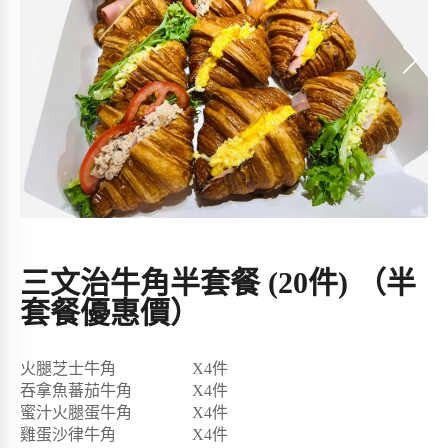
三文治牛角半套餐 (20件) （半
套餐優惠價）
火腿芝士牛角 X
4
件
吞拿魚蕃茄牛角 X
4
件
蜜汁火腿蛋牛角 X
4
件
雞蛋沙律牛角 X
4
件