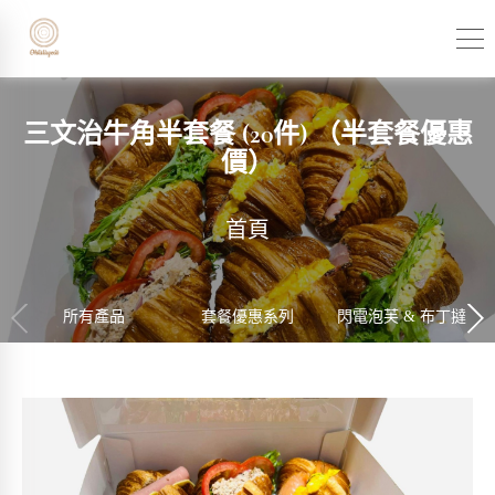
三文治牛角半套餐 (20件) （半套餐優惠
價）
首頁
所有產品
套餐優惠系列
閃電泡芙 & 布丁撻