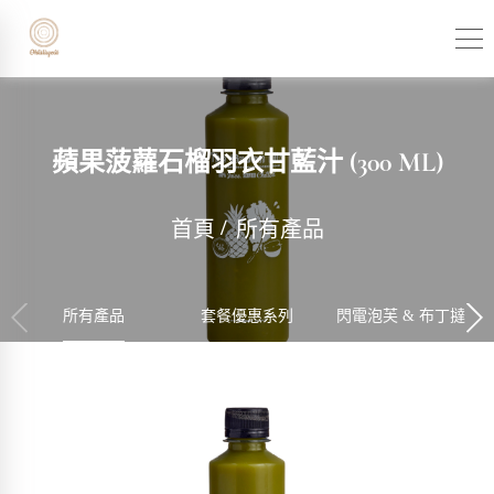
蘋果菠蘿石榴羽衣甘藍汁 (300 ML)
首頁
所有產品
所有產品
套餐優惠系列
閃電泡芙 & 布丁撻