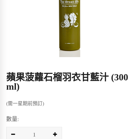
蘋果菠蘿石榴羽衣甘藍汁 (300
ml)
(需一星期前預訂)
數量: