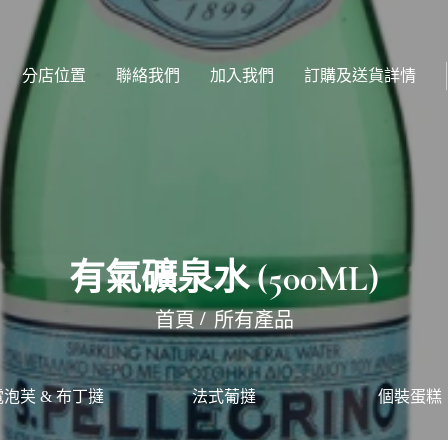
分店位置
聯絡我們
加入我們
訂購及送貨詳情
有氣礦泉水 (500ML)
首頁
所有產品
泡芙 & 布丁撻
法式葡撻
個裝蛋糕