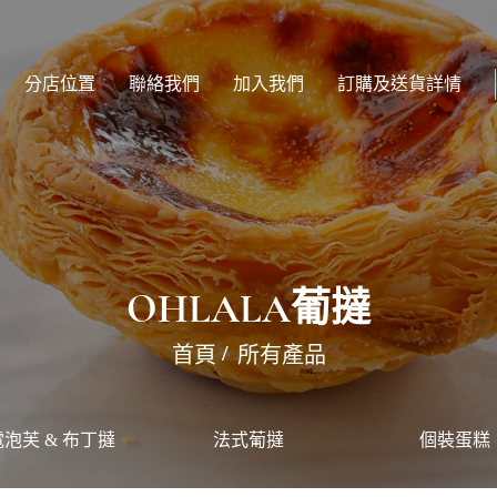
分店位置
聯絡我們
加入我們
訂購及送貨詳情
OHLALA葡撻
首頁
所有產品
泡芙 & 布丁撻
法式葡撻
個裝蛋糕