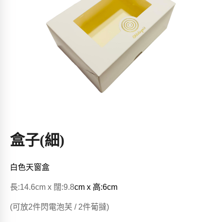
盒子(細)
白色天窗盒
長:14.6cm x 闊:9.8
cm
x 高:6cm
(可放2件閃電泡芙 / 2件葡撻)