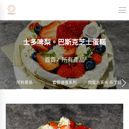
士多啤梨。巴斯克芝士蛋糕
首頁
所有產品
所有產品
套餐優惠系列
閃電泡芙 & 布丁撻