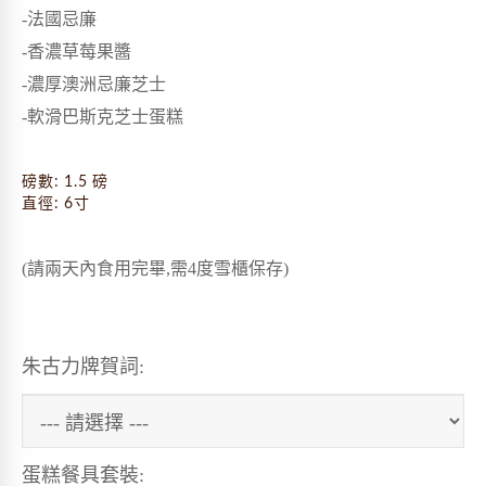
-
法國忌廉
-香濃草莓果醬
-濃厚澳洲忌廉芝士
-軟滑巴斯克芝士蛋糕
磅數: 1.5 磅
直徑: 6寸
(請兩天內食用完畢,需4度雪櫃保存)
朱古力牌賀詞:
蛋糕餐具套裝: